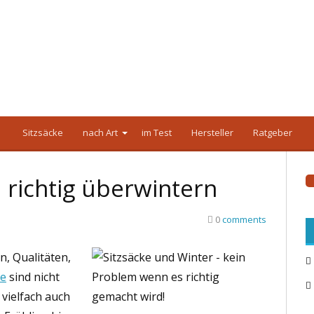
Sitzsäcke
nach Art
im Test
Hersteller
Ratgeber
 richtig überwintern
0
comments
n, Qualitäten,
ke
sind nicht
 vielfach auch