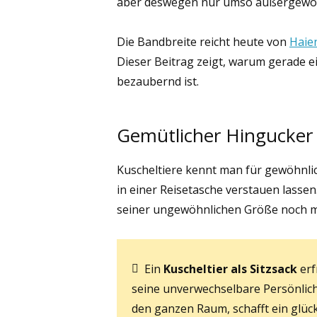
aber deswegen nur umso außergewöh
Die Bandbreite reicht heute von
Haie
Dieser Beitrag zeigt, warum gerade e
bezaubernd ist.
Gemütlicher Hingucker
Kuscheltiere kennt man für gewöhnlic
in einer Reisetasche verstauen lassen
seiner ungewöhnlichen Größe noch 
Ein
Kuscheltier als Sitzsack
erf
seine unverwechselbare Persönlich
den ganzen Raum, schafft ein glü