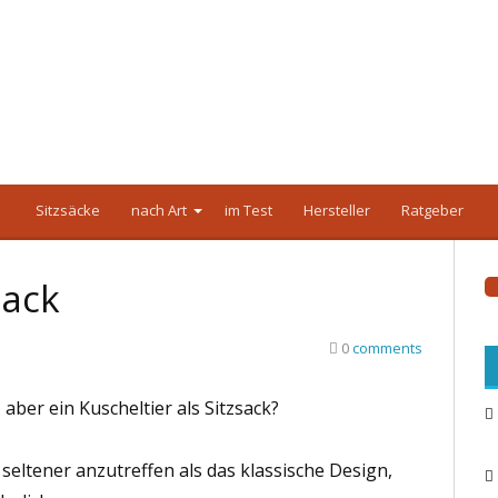
Sitzsäcke
nach Art
im Test
Hersteller
Ratgeber
sack
0
comments
 aber ein Kuscheltier als Sitzsack?
 seltener anzutreffen als das klassische Design,