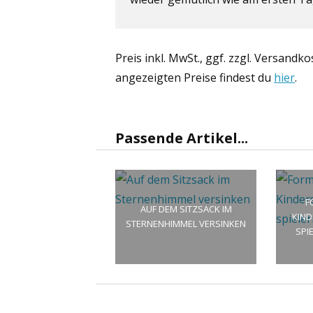
Preis inkl. MwSt., ggf. zzgl. Versandk
angezeigten Preise findest du
hier
.
Passende Artikel...
F
AUF DEM SITZSACK IM
KIND
STERNENHIMMEL VERSINKEN
SPI