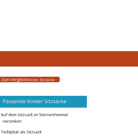
Zum Vergleich
Kinder Sitzsäcke
Passende Kinder Sitzsäcke
Auf dem Sitzsack im Sternenhimmel
versinken
Teddybär als Sitzsack