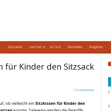
Sitzsäcke
nach Art
im Test
Hersteller
Ratgeber
n für Kinder den Sitzsack
0
comments
f, ob vielleicht ein
Sitzkissen für Kinder den
setzen
könnte. Teilweise werden die Begriffe