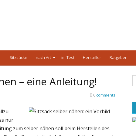
Sitzsäcke
nach Art
im Test
Hersteller
Ratgeber
hen – eine Anleitung!
0
comments
llzu
ss nur
leitung zum selber nähen soll beim Herstellen des