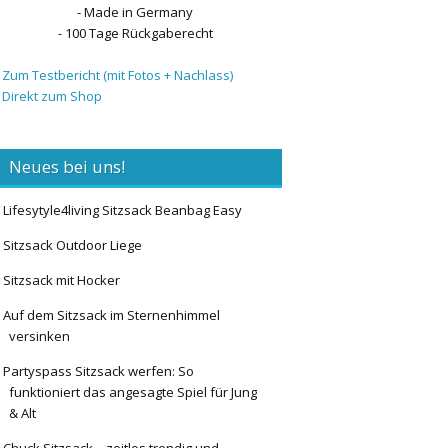
- Made in Germany
- 100 Tage Rückgaberecht
 Zum Testbericht (mit Fotos + Nachlass)
 Direkt zum Shop
Neues bei uns!
Lifesytyle4living Sitzsack Beanbag Easy
Sitzsack Outdoor Liege
Sitzsack mit Hocker
Auf dem Sitzsack im Sternenhimmel
versinken
Partyspass Sitzsack werfen: So
funktioniert das angesagte Spiel für Jung
& Alt