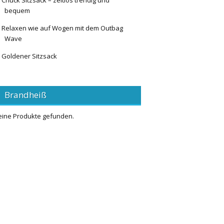
Chuck Sitzsack – zeitlos trendig und
bequem
Relaxen wie auf Wogen mit dem Outbag
Wave
Goldener Sitzsack
Brandheiß
eine Produkte gefunden.