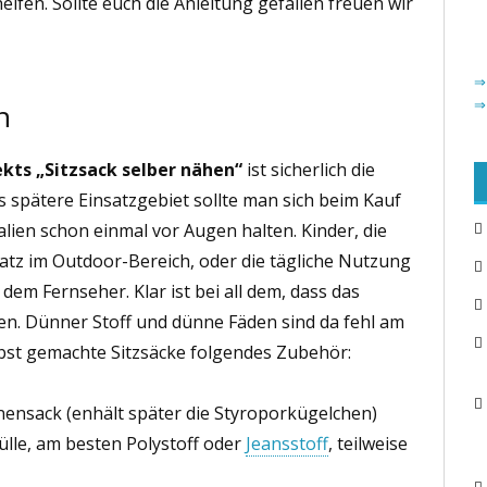
elfen. Sollte euch die Anleitung gefallen freuen wir
⇒
⇒
n
ekts „Sitzsack selber nähen“
ist sicherlich die
s spätere Einsatzgebiet sollte man sich beim Kauf
lien schon einmal vor Augen halten. Kinder, die
satz im Outdoor-Bereich, oder die tägliche Nutzung
dem Fernseher. Klar ist bei all dem, dass das
en. Dünner Stoff und dünne Fäden sind da fehl am
lbst gemachte Sitzsäcke folgendes Zubehör:
nnensack (enhält später die Styroporkügelchen)
ülle, am besten Polystoff oder
Jeansstoff
, teilweise