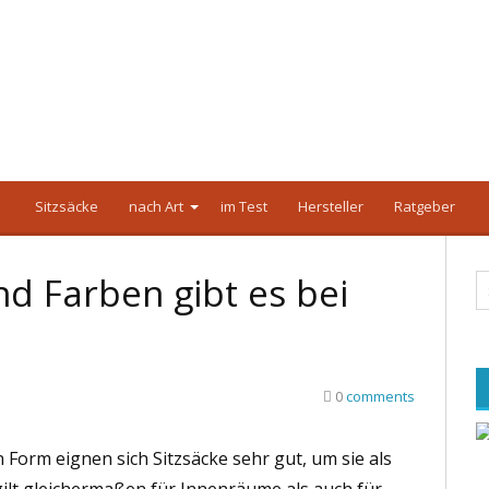
Sitzsäcke
nach Art
im Test
Hersteller
Ratgeber
d Farben gibt es bei
0
comments
 Form eignen sich Sitzsäcke sehr gut, um sie als