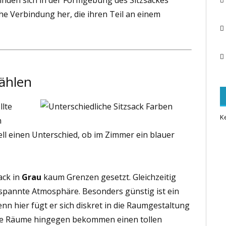
inden sich in der Formgebung des Sitzsackes
che Verbindung her, die ihren Teil an einem
wählen
llte
K
n
ell einen Unterschied, ob im Zimmer ein blauer
ack in
Grau
kaum Grenzen gesetzt. Gleichzeitig
tspannte Atmosphäre. Besonders günstig ist ein
nn hier fügt er sich diskret in die Raumgestaltung
oße Räume hingegen bekommen einen tollen