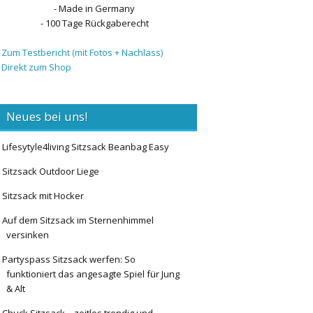
- Made in Germany
- 100 Tage Rückgaberecht
 Zum Testbericht (mit Fotos + Nachlass)
 Direkt zum Shop
Neues bei uns!
Lifesytyle4living Sitzsack Beanbag Easy
Sitzsack Outdoor Liege
Sitzsack mit Hocker
Auf dem Sitzsack im Sternenhimmel
versinken
Partyspass Sitzsack werfen: So
funktioniert das angesagte Spiel für Jung
& Alt