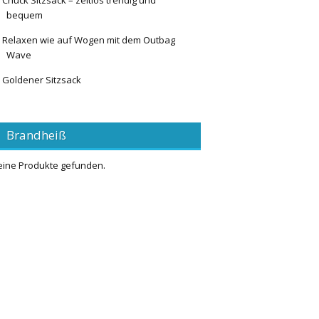
Chuck Sitzsack – zeitlos trendig und
bequem
Relaxen wie auf Wogen mit dem Outbag
Wave
Goldener Sitzsack
Brandheiß
eine Produkte gefunden.