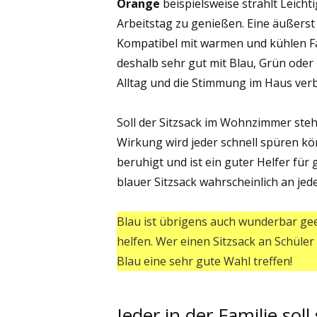
Orange
beispielsweise strahlt Leicht
Arbeitstag zu genießen. Eine äußerst 
Kompatibel mit warmen und kühlen Far
deshalb sehr gut mit Blau, Grün oder 
Alltag und die Stimmung im Haus ver
Soll der Sitzsack im Wohnzimmer steh
Wirkung wird jeder schnell spüren kön
beruhigt und ist ein guter Helfer für
blauer Sitzsack wahrscheinlich an jed
Blau ist übrigens auch wunderbar ge
helfen. Wer einen Sitzsack an Schüle
Blau eine sehr gute Wahl treffen!
Jeder in der Familie sol